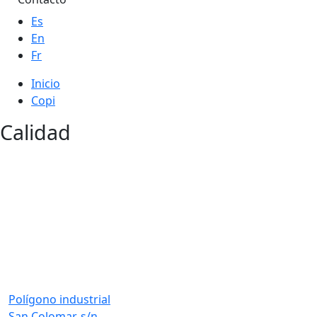
Es
En
Fr
Inicio
Copi
Calidad
Polígono industrial
San Colomar, s/n,